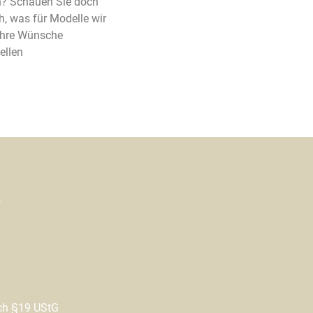
n? Schauen Sie doch
h, was für Modelle wir
 Ihre Wünsche
ellen
s
ch §19 UStG