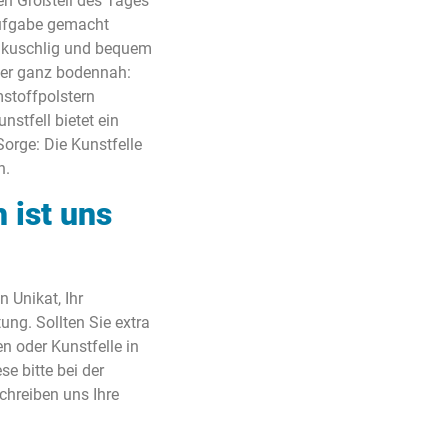
nen Großteil des Tages
Aufgabe gemacht
o kuschlig und bequem
oder ganz bodennah:
stoffpolstern
stfell bietet ein
orge: Die Kunstfelle
n.
 ist uns
 Unikat, Ihr
ng. Sollten Sie extra
 oder Kunstfelle in
e bitte bei der
chreiben uns Ihre