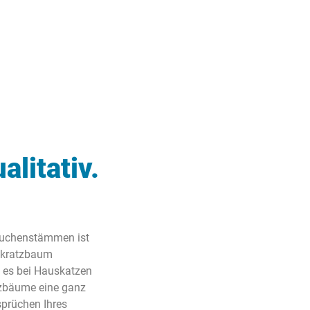
litativ.
Buchenstämmen ist
umkratzbaum
l es bei Hauskatzen
tzbäume eine ganz
sprüchen Ihres