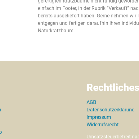
gefertigten Kratzbäume nicht fündig geworde
einfach im Footer, in der Rubrik “Verkauft” nac
bereits ausgeliefert haben. Gerne nehmen wir
entgegen und fertigen daraufhin Ihren individu
Naturkratzbaum.
Rechtliche
AGB
n
Datenschutzerklärung
Impressum
Widerrufsrecht
o
Umsatzsteuerbefreit na