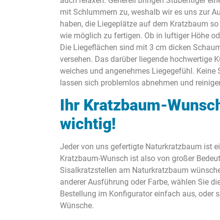
auch relaxen. Generell bringen Stubentiger ei
mit Schlummern zu, weshalb wir es uns zur 
haben, die Liegeplätze auf dem Kratzbaum s
wie möglich zu fertigen. Ob in luftiger Höhe 
Die Liegeflächen sind mit 3 cm dicken Schaum
versehen. Das darüber liegende hochwertige Kun
weiches und angenehmes Liegegefühl. Keine S
lassen sich problemlos abnehmen und reinige
Ihr Kratzbaum-Wunsch
wichtig!
Jeder von uns gefertigte Naturkratzbaum ist ein
Kratzbaum-Wunsch ist also von großer Bedeutu
Sisalkratzstellen am Naturkratzbaum wünschen
anderer Ausführung oder Farbe, wählen Sie dies
Bestellung im Konfigurator einfach aus, oder s
Wünsche.