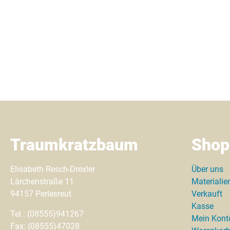
Traumkratzbaum
Shop
Elisabeth Resch-Drexler
Über uns
Lärchenstraße 11
Materialie
94157 Perlesreut
Verkauft
Kasse
Tel.: (08555)941267
Mein Kont
Fax: (08555)47028