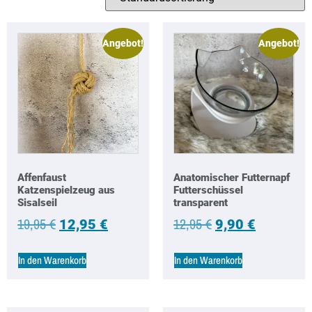
Angebot!
Angebot!
Affenfaust
Anatomischer Futternapf
Katzenspielzeug aus
Futterschüssel
Sisalseil
transparent
19,95
€
12,95
€
12,95
€
9,90
€
In den Warenkorb
In den Warenkorb