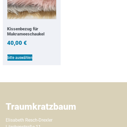
Kissenbezug für
Makrameeschaukel
40,00
€
bitte auswählen
Traumkratzbaum
Elisabeth Resch-Drexler
Lärchenstraße 11