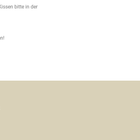
ssen bitte in der
n!
s