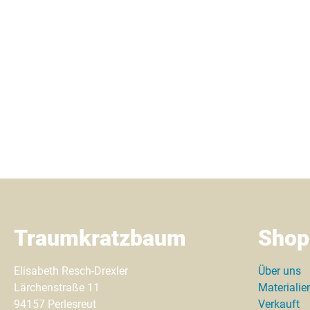
Traumkratzbaum
Shop
Elisabeth Resch-Drexler
Über uns
Lärchenstraße 11
Materialie
94157 Perlesreut
Verkauft