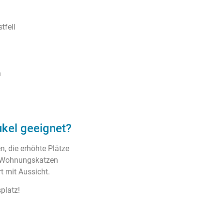
tfell
n
ukel geeignet?
n, die erhöhte Plätze
s Wohnungskatzen
t mit Aussicht.
platz!