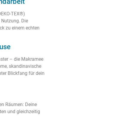
ndarbeit
 (OEKO-TEX®)
e Nutzung. Die
ück zu einem echten
ause
ster – die Makramee
rne, skandinavische
hter Blickfang für dein
len Räumen: Deine
n und gleichzeitig