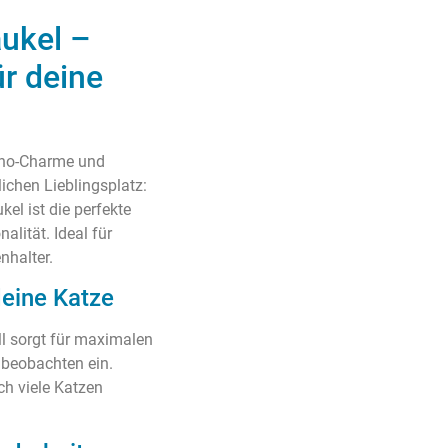
ukel –
ür deine
oho-Charme und
ichen Lieblingsplatz:
l ist die perfekte
lität. Ideal für
nhalter.
deine Katze
ll sorgt für maximalen
beobachten ein.
h viele Katzen